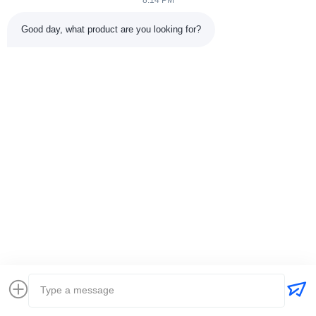
8:14 PM
Good day, what product are you looking for?
Στείλε
+86-15074989773
info@hentgpower.com
Σπίτι
Προϊόντα
Βίντεο
Εκπομπή VR
Σχετικά με εμάς
Επισκέψεις στο εργοστάσιο
Έλεγχος Ποιότητας
Επικοινωνήστε μαζί μας
Ζητήστε μια προσφορά