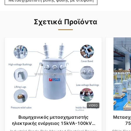
Σχετικά Προϊόντα
VIDEO
Βιομηχανικός μετασχηματιστής
Μετασχ
ηλεκτρικής ενέργειας 15kVA-100kVA
75
60Hz