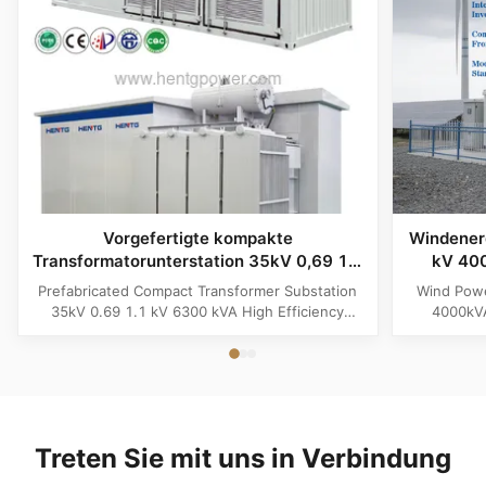
Vorgefertigte kompakte
Windener
Transformatorunterstation 35kV 0,69 1,1
kV 400
kV 6300 kVA
Anschlu
Prefabricated Compact Transformer Substation
Wind Powe
Hochleistungsbatteriespeicher-
e
35kV 0.69 1.1 kV 6300 kVA High Efficiency
4000kVA
Kraftwerkssystem
Battery Storage Powerhouse System Product
Energy G
Overview The Prefabricated Compact
Product Ov
Transformer Substation (6300kVA Megawatt
Solar Renew
Powerhouse System) is an advanced, grid-ready
premium, fu
distribution hub engineered specifically for
eng
high...
Treten Sie mit uns in Verbindung