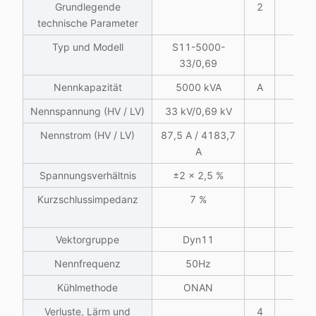
Grundlegende
2
Iso
technische Parameter
Typ und Modell
S11-5000-
33/0,69
Nennkapazität
5000 kVA
A
Nennspannung (HV / LV)
33 kV/0,69 kV
Blit
Nennstrom (HV / LV)
87,5 A / 4183,7
A
F
Spannungsverhältnis
±2 × 2,5 %
Blit
Kurzschlussimpedanz
7 %
F
Vektorgruppe
Dyn11
Nennfrequenz
50Hz
Kühlmethode
ONAN
Verluste, Lärm und
4