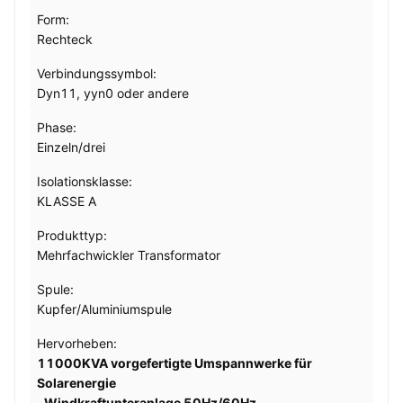
Form:
Rechteck
Verbindungssymbol:
Dyn11, yyn0 oder andere
Phase:
Einzeln/drei
Isolationsklasse:
KLASSE A
Produkttyp:
Mehrfachwickler Transformator
Spule:
Kupfer/Aluminiumspule
Hervorheben:
11000KVA vorgefertigte Umspannwerke für
Solarenergie
,
Windkraftunteranlage 50Hz/60Hz
,