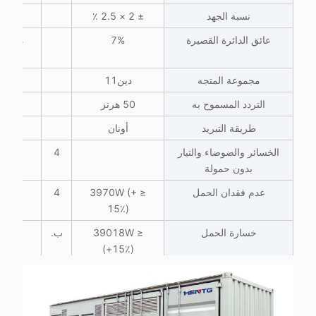
نسبة الجهد
± 2 × 2.5 ٪
ا
عائق الدائرة القصيرة
7%
مقاومة
مجموعة المتجه
دين11
التردد المسموح به
50 هرتز
طريقة التبريد
أونان
الخسائر والضوضاء والتيار
4
بدون حمولة
عدم فقدان الحمل
≤ 3970W (+
4
الأبع
15٪)
خسارة الحمل
≤ 39018W
ب.
(+15٪)
مستوى الضغط الصوتي
≤ 77 ديسيبل ((A)
تيار بدون حمولة
0.50٪