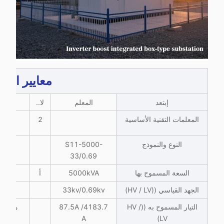
معايير المن
إبتعد
المعلم
لا..
المعلمات التقنية الأساسية
2
النوع والنموذج
S11-5000-
33/0.69
السعة المسموح بها
5000kVA
أ
الجهد القياسي ((HV / LV)
33kv/0.69kv
التيار المسموح به ((HV /
87.5A /4183.7
مقاومة
A
LV)