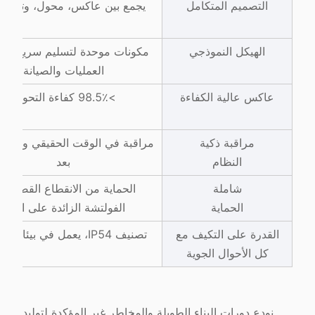
التصميم المتكامل
يجمع بين عاكس، محول، وتوزيع HV
الهيكل النموذجي
مكونات موحدة لتسليم سريع وس
العمليات والصيانة
عاكس عالية الكفاءة
>98.5٪ كفاءة التحويل
مراقبة ذكية
مراقبة في الوقت الحقيقي والتح
النظام
بعد
شاملة
الحماية من الانقطاع القصير م
الحماية
الفولتشة الزائدة على التيار
القدرة على التكيف مع
تصنيف IP54، يعمل في بيئات قاسية
كل الأحوال الجوية
نودع دورات البناء الطويلة والمخاطر غير المؤكدة لتوليد